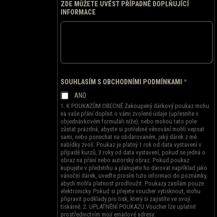
ZDE MŮŽETE UVÉST PŘÍPADNÉ DOPLŇUJÍCÍ
INFORMACE
SOUHLASÍM S OBCHODNÍMI PODMÍNKAMI
*
ANO
1. K POUKAZŮM OBECNĚ Zakoupený dárkový poukaz mohu
na vaše přání doplnit o vámi zvolené údaje (upřesníte v
objednávkovém formuláři níže), nebo mohou tato pole
zůstat prázdná, abyste si potřebné věnování mohli vepsat
sami, nebo ponechat na obdarovaném, jaký dárek z mé
nabídky zvolí. Poukaz je platný 1 rok od data vystavení v
případě kurzů, 3 roky od data vystavení, pokud se jedná o
obraz na přání nebo autorský obraz. Pokud poukaz
kupujete v předstihu a plánujete ho darovat například jako
vánoční dárek, uveďte prosím tuto informaci do poznámky,
abych mohla platnost prodloužit. Poukazy zasílám pouze
elektronicky. Pokud si přejete voucher vytisknout, mohu
připravit podklady pro tisk, který si zajistíte ve svojí
tiskárně. 2. UPLATNĚNÍ POUKAZU Voucher lze uplatnit
prostřednictvím mojí emailové adresy: