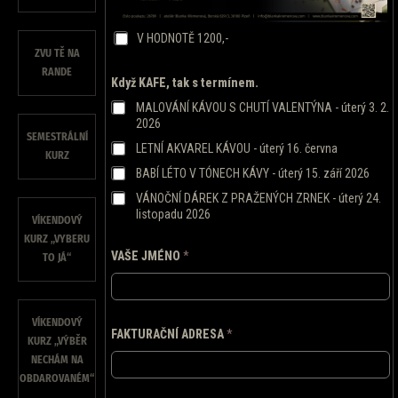
V HODNOTĚ 1200,-
ZVU TĚ NA
RANDE
Když KAFE, tak s termínem.
MALOVÁNÍ KÁVOU S CHUTÍ VALENTÝNA - úterý 3. 2.
2026
SEMESTRÁLNÍ
LETNÍ AKVAREL KÁVOU - úterý 16. června
KURZ
BABÍ LÉTO V TÓNECH KÁVY - úterý 15. září 2026
VÁNOČNÍ DÁREK Z PRAŽENÝCH ZRNEK - úterý 24.
listopadu 2026
VÍKENDOVÝ
KURZ „VYBERU
VAŠE JMÉNO
*
TO JÁ“
VÍKENDOVÝ
FAKTURAČNÍ ADRESA
*
KURZ „VÝBĚR
NECHÁM NA
OBDAROVANÉM“