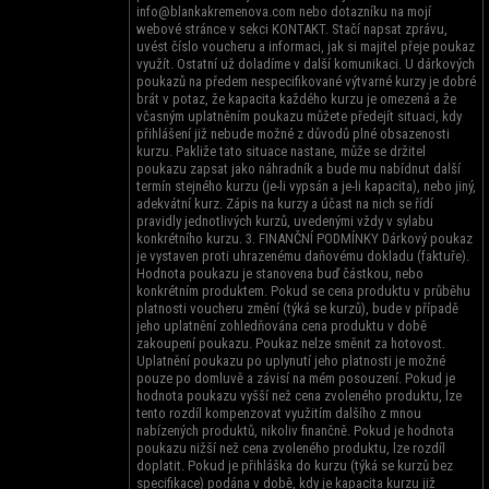
info@blankakremenova.com nebo dotazníku na mojí
webové stránce v sekci KONTAKT. Stačí napsat zprávu,
uvést číslo voucheru a informaci, jak si majitel přeje poukaz
využít. Ostatní už doladíme v další komunikaci. U dárkových
poukazů na předem nespecifikované výtvarné kurzy je dobré
brát v potaz, že kapacita každého kurzu je omezená a že
včasným uplatněním poukazu můžete předejít situaci, kdy
přihlášení již nebude možné z důvodů plné obsazenosti
kurzu. Pakliže tato situace nastane, může se držitel
poukazu zapsat jako náhradník a bude mu nabídnut další
termín stejného kurzu (je-li vypsán a je-li kapacita), nebo jiný,
adekvátní kurz. Zápis na kurzy a účast na nich se řídí
pravidly jednotlivých kurzů, uvedenými vždy v sylabu
konkrétního kurzu. 3. FINANČNÍ PODMÍNKY Dárkový poukaz
je vystaven proti uhrazenému daňovému dokladu (faktuře).
Hodnota poukazu je stanovena buď částkou, nebo
konkrétním produktem. Pokud se cena produktu v průběhu
platnosti voucheru změní (týká se kurzů), bude v případě
jeho uplatnění zohledňována cena produktu v době
zakoupení poukazu. Poukaz nelze směnit za hotovost.
Uplatnění poukazu po uplynutí jeho platnosti je možné
pouze po domluvě a závisí na mém posouzení. Pokud je
hodnota poukazu vyšší než cena zvoleného produktu, lze
tento rozdíl kompenzovat využitím dalšího z mnou
nabízených produktů, nikoliv finančně. Pokud je hodnota
poukazu nižší než cena zvoleného produktu, lze rozdíl
doplatit. Pokud je přihláška do kurzu (týká se kurzů bez
specifikace) podána v době, kdy je kapacita kurzu již