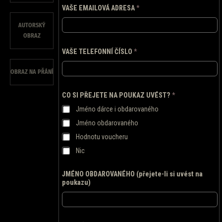
C
VAŠE EMAILOVÁ ADRESA
*
O
D
AUTORSKÝ
O
P
OBRAZ
L
Ň
VAŠE TELEFONNÍ ČÍSLO
*
U
J
OBRAZ NA PŘÁNÍ
Í
C
Í
CO SI PŘEJETE NA POUKAZ UVÉST?
*
V
Jméno dárce i obdarovaného
A
Š
Jméno obdarovaného
E
Hodnotu voucheru
Nic
JMÉNO OBDAROVANÉHO (přejete-li si uvést na
poukazu)